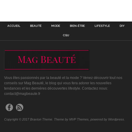
ACCUEIL
BEAUTÉ
MODE
BIEN-ÊTRE
LIFESTYLE
DIY
CGU
Vous êtes passionnés par la beauté et la mode ? Venez découvrir tout nos
conseils sur Mag Beauté, le blog qui vous fera adorer les nouvelles
tendances et les dernières découvertes lifestyle. Contactez nous:
contact@magbeaute.fr
Copyright © 2017 Braxton Theme. Theme by MVP Themes, powered by Wordpress.