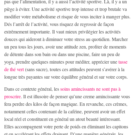
pas que l’alimentation, il y a aussi l’activité sportive. Là, il y a un
piège à éviter. Une activité sportive trop intense et trop brutale va
modifier votre métabolisme et risque de vous inciter à manger plus.
Dés l’arrêt de l’activité, vous risquez de regrossir de façon
extrêmement importante. Il vaut mieux privilégier les activités
douces qui aideront à diminuer votre stress au quotidien. Marcher
un peu tous les jours, avoir une attitude zen, profiter de moments
de détente dans son bain ou dans une piscine, faire un peu de
yoga, prendre quelques minutes pour méditer, apprécier une
tasse
de thé vert
(sans sucre), toutes ces attitudes peuvent s’avérer à la
longue très payantes sur votre équilibre général et sur votre corps.
Dans ce contexte général, les
soins amincissants ne sont pas à
proscrire
. Il est illusoire de penser qu’une creme amincissante vous
fera perdre des kilos de façon magique. En revanche, ces crèmes,
notamment celles contenant de la caféine, peuvent avoir un effet
local réel et constituent en général un atout beauté intéressant.
Elles accompagnent votre perte de poids en éliminant les capitons
et en accélérant les effets drainant. D’une manière générale, les