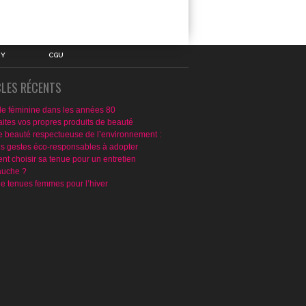
IY
CGU
CLES RÉCENTS
e féminine dans les années 80
aites vos propres produits de beauté
e beauté respectueuse de l’environnement :
ns gestes éco-responsables à adopter
t choisir sa tenue pour un entretien
uche ?
de tenues femmes pour l’hiver