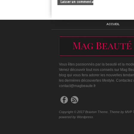
ACCUEIL
Vous êtes passionnés par la beauté et la mod
Venez découvrir tout nos conseils sur Mag Bea
blog qui vous fera adorer les nouvelles tenda
les dernières découvertes lifestyle. Contactez
contact@magbeaute.fr
Copyright © 2017 Braxton Theme. Theme by MVP 
powered by Wordpress.