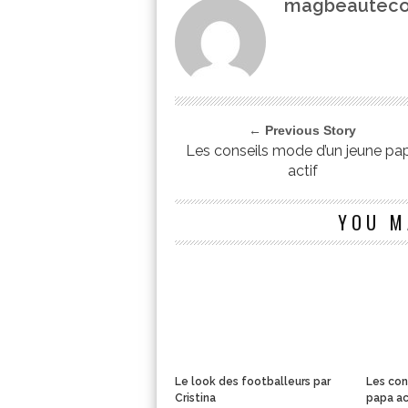
magbeautec
← Previous Story
Les conseils mode d’un jeune pa
actif
YOU M
Le look des footballeurs par
Les con
Cristina
papa ac