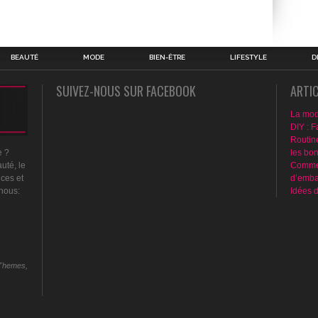
BEAUTÉ
MODE
BIEN-ÊTRE
LIFESTYLE
D
SUIVEZ-NOUS SUR FACEBOOK
ARTI
La mod
DIY : F
Routin
les bo
e ?
Commen
uté, le
d’emba
nces et
Idées 
 nous:
Themes,