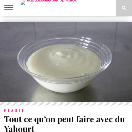
ACCUEIL
BEAUTÉ
MODE
BIEN-
LIFESTYLE
DIY
ÊTRE
BEAUTÉ
Tout ce qu’on peut faire avec du
Yahourt