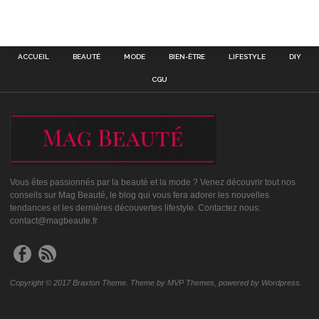
ACCUEIL
BEAUTÉ
MODE
BIEN-ÊTRE
LIFESTYLE
DIY
CGU
Vous êtes passionnés par la beauté et la mode ? Venez découvrir tout nos
conseils sur Mag Beauté, le blog qui vous fera adorer les nouvelles
tendances et les dernières découvertes lifestyle. Contactez nous:
contact@magbeaute.fr
Copyright © 2017 Braxton Theme. Theme by MVP Themes, powered by Wordpress.