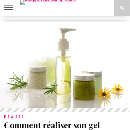
ACCUEIL
BEAUTÉ
MODE
BIEN-
LIFESTYLE
DIY
ÊTRE
BEAUTÉ
Comment réaliser son gel