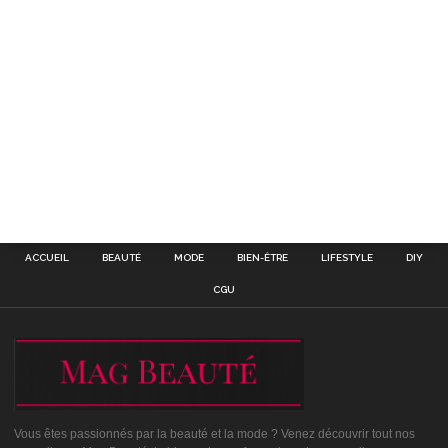
ACCUEIL
BEAUTÉ
MODE
BIEN-ÊTRE
LIFESTYLE
DIY
CGU
Vous êtes passionnés par la beauté et la mode ? Venez découvrir tout nos